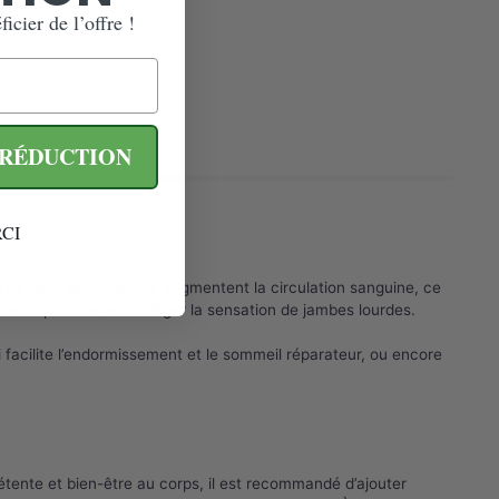
icier de l’offre !
 RÉDUCTION
CI
au du bain, les minéraux augmentent la circulation sanguine, ce
ress quotidien et d’alléger la sensation de jambes lourdes.
 facilite l’endormissement et le sommeil réparateur, ou encore
e détente et bien-être au corps, il est recommandé d’ajouter