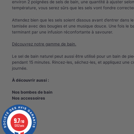
environ 2 poignées de sels de bain, une quantité à ajuster selon
température, vous serez sûrs que les sels vont fondre correctem
Attendez bien que les sels soient dissous avant d’entrer dans 
tamisée avec des bougies et une musique douce. Une fois le ba
terminant par une infusion réconfortante à savourer.
Découvrez notre gamme de bain.
Le sel de bain naturel peut aussi être utilisé pour un bain de p
pendant 15 minutes. Rincez-les, séchez-les, et appliquez une cr
journée.
À découvrir aussi :
Nos bombes de bain
Nos accessoires
9.7
/10
1352 avis