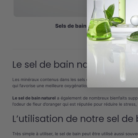
Sels de bain parfum Noix de Coc
3,90
€
Le sel de bain naturel : ses 
Les minéraux contenus dans les sels de bain participent à la
dé
qui favorise une meilleure oxygénation des cellules. Prendre un 
Le sel de bain naturel
a également de nombreux bienfaits supplém
l’odeur de fleur d’oranger qui est réputée pour réduire le stress, 
L’utilisation de notre sel de
Très simple à utiliser, le sel de bain peut être utilisé aussi sou