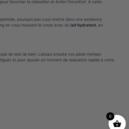
ur favoriser la relaxation et éviter l’inconfort. À cette
on optimale, pourquoi pas vous mettre dans une ambiance
oning en vous massant le corps avec du
lait hydratant
, en
soupe de sels de bain. Laissez ensuite vos pieds tremper
atigués et pour ajouter un moment de relaxation rapide à votre
0