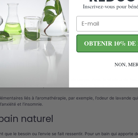
Inscrivez-vous pour bénéf
Email
o – 1kg
OBTENIR 10% DE
bienfaits
NON, MER
tente musculaire
et à
l’apaisement du corps
. Avec la chaleur de l’e
bain aux sels de bain permet aussi de relâcher les tensions dues au st
entaires liés à l’aromathérapie, par exemple, l’odeur de lavande qui
l’anxiété et l’insomnie.
 bain naturel
vent que le besoin ou l’envie se fait ressentir. Pour un bain qui apport