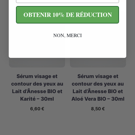
OBTENIR 10% DE RÉDUCTION
NON, MERCI
Sérum visage et
Sérum visage et
contour des yeux au
contour des yeux au
Lait d’Ânesse BIO et
Lait d’Ânesse BIO et
Karité – 30ml
Aloé Vera BIO – 30ml
6,60
€
8,50
€