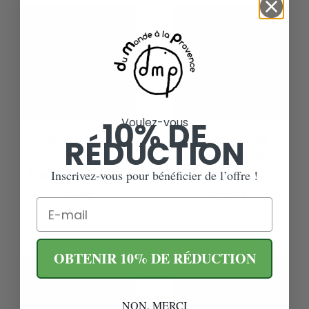
10% DE
Voulez-vous
Savon solide
Savon solide
RÉDUCTION
concave parfum
concave parfum
Fraise Rhubarbe –
Mandarine – 100g
Inscrivez-vous pour bénéficier de l’offre !
100g
2,90
€
Email
2,90
€
OBTENIR 10% DE RÉDUCTION
NON, MERCI