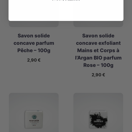
Savon solide
Savon solide
concave parfum
concave exfoliant
Pêche – 100g
Mains et Corps à
l’Argan BIO parfum
2,90
€
Rose – 100g
2,90
€