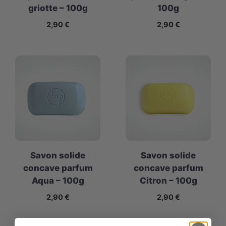
griotte – 100g
100g
2,90
€
2,90
€
Savon solide
Savon solide
concave parfum
concave parfum
Aqua – 100g
Citron – 100g
2,90
€
2,90
€