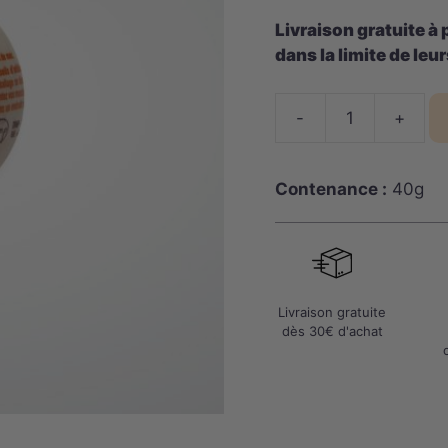
Livraison gratuite à 
dans la limite de leu
-
+
quantité
de
Bombe
Contenance :
40g
de
Bain
Charlotte
parfum
Mangue
Livraison gratuite
–
dès 30€ d'achat
40g