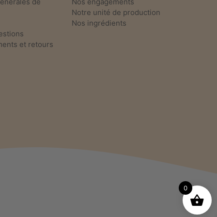
générales de
Nos engagements
Notre unité de production
Nos ingrédients
estions
nts et retours
0