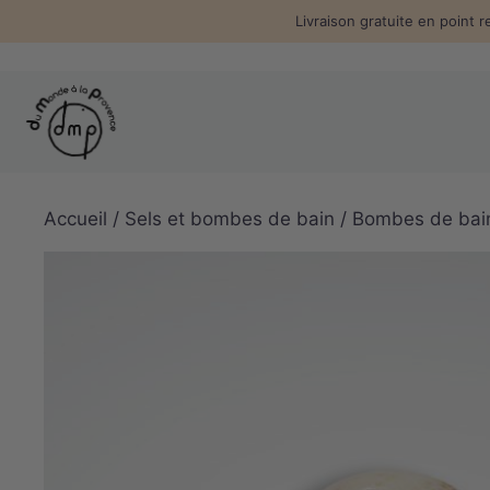
Aller
Livraison gratuite en point r
au
contenu
Accueil
/
Sels et bombes de bain
/
Bombes de bain