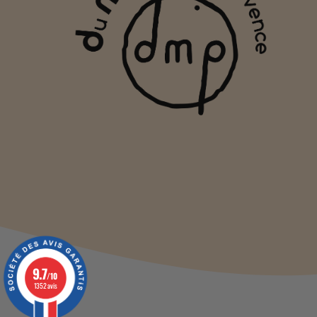
9.7
/10
1352 avis