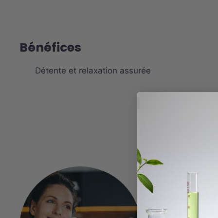
Bénéfices
Détente et relaxation assurée
Conseils d'u