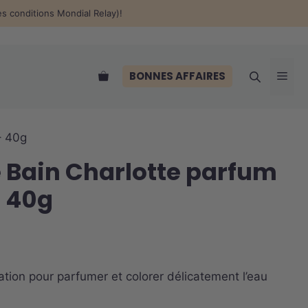
Bombe
des conditions Mondial Relay)!
de
Bain
Charlotte
parfum
Me
BONNES AFFAIRES
Mangue
–
40g
– 40g
Bain Charlotte parfum
 40g
ation pour parfumer et colorer délicatement l’eau