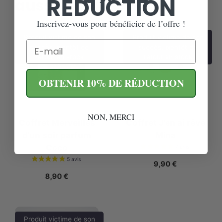
RÉDUCTION
aussi…
Inscrivez-vous pour bénéficier de l’offre !
Produit victime de son
Produit victime de son
Email
succès, bientôt de
succès, bientôt de
retour en stock
retour en stock
OBTENIR 10% DE RÉDUCTION
NON, MERCI
Coffret Merveilles
Coffret J’en ai rêvé
d’un soir parfum
Mina
Coco
9,90
€
8,90
€
Produit victime de son