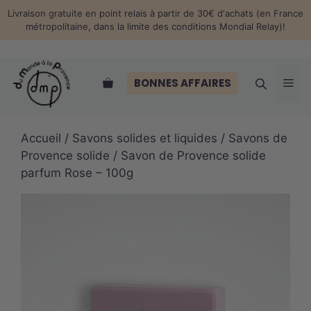
Aller
Livraison gratuite en point relais à partir de 30€ d'achats (en France
au
métropolitaine, dans la limite des conditions Mondial Relay)!
contenu
Me
BONNES AFFAIRES
Accueil
/
Savons solides et liquides
/
Savons de
Provence solide
/ Savon de Provence solide
parfum Rose – 100g