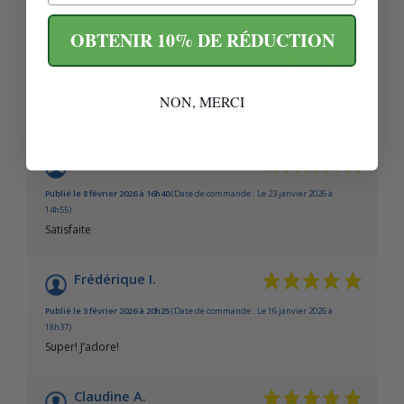
pas encore utilisé
OBTENIR 10% DE RÉDUCTION
Laëtitia N.
Publié le 22 février 2026 à 10h55
(Date de commande : Le 6 février 2026 à 23h15)
NON, MERCI
Bon produit, parfum agréable.
veronique g.
Publié le 8 février 2026 à 16h40
(Date de commande : Le 23 janvier 2026 à
14h55)
Satisfaite
Frédérique I.
Publié le 3 février 2026 à 20h25
(Date de commande : Le 16 janvier 2026 à
18h37)
Super! J’adore!
Claudine A.