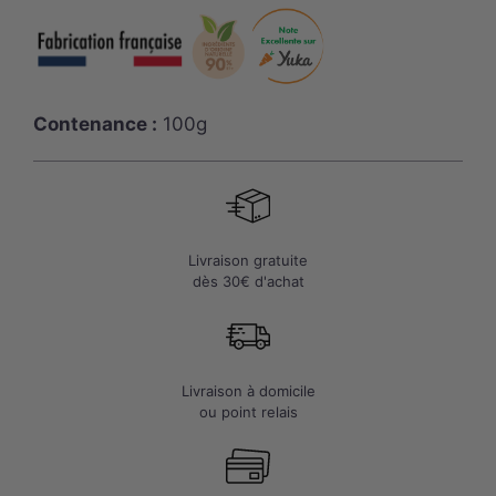
Savon
de
Provence
solide
parfum
Contenance :
100g
Rose
-
100g
Livraison gratuite
dès 30€ d'achat
Livraison à domicile
ou point relais