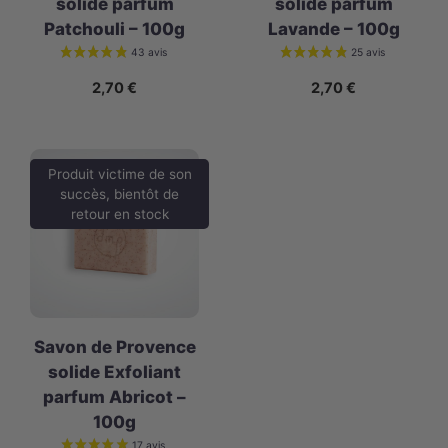
solide parfum
solide parfum
Patchouli – 100g
Lavande – 100g
2,70
€
2,70
€
Produit victime de son
succès, bientôt de
retour en stock
Savon de Provence
solide Exfoliant
parfum Abricot –
100g