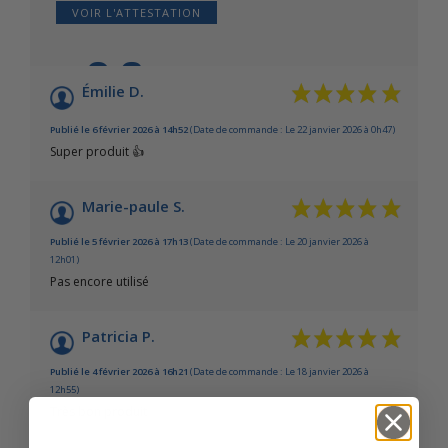
VOIR L'ATTESTATION
9.6
/10
Émilie D.
Basé sur 11 avis
Publié le 6 février 2026 à 14h52
(Date de commande : Le 22 janvier 2026 à 0h47)
Super produit 👍
Marie-paule S.
Publié le 5 février 2026 à 17h13
(Date de commande : Le 20 janvier 2026 à
12h01)
Pas encore utilisé
Patricia P.
Publié le 4 février 2026 à 16h21
(Date de commande : Le 18 janvier 2026 à
12h55)
Très bon produit