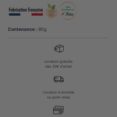
Savon
solide
mains
au
Lait
Contenance :
80g
de
Chèvre
BIO
-
80g
Livraison gratuite
dès 30€ d'achat
Livraison à domicile
ou point relais