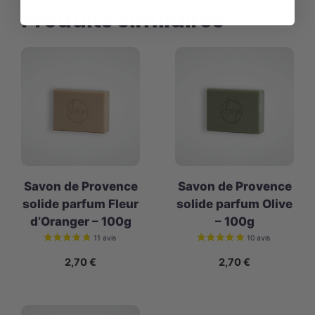
Produits similaires
Savon de Provence
Savon de Provence
solide parfum Fleur
solide parfum Olive
d’Oranger – 100g
– 100g
2,70
€
2,70
€