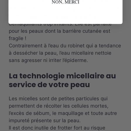
NON, MERCI
vrai parcours du combattant. L’eau micellaire
fait office de solution pratique et douce pour de
nombreuses femmes ayant testé d’autres
démaquillants trop irritants. Elle est parfaite
pour les peaux dont la barrière cutanée est
fragile !
Contrairement à l’eau du robinet qui a tendance
à dessécher la peau, l’eau micellaire nettoie
sans agresser ni irriter l’épiderme.
La technologie micellaire au
service de votre peau
Les micelles sont de petites particules qui
permettent de récolter les cellules mortes,
l’excès de sébum, le maquillage et toute autre
impureté présente sur la peau.
Il est donc inutile de frotter fort au risque