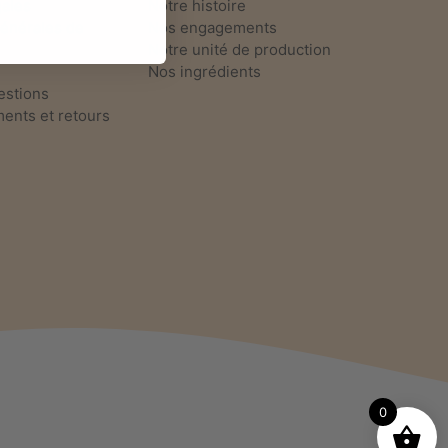
gales
Notre histoire
générales de
Nos engagements
Notre unité de production
Nos ingrédients
estions
nts et retours
0