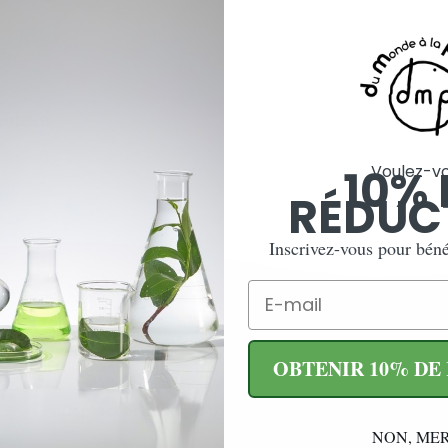
ntaire.
10% 
Voulez-v
RÉDUC
Inscrivez-vous pour bénéf
Email
OBTENIR 10% DE
Contact et boutique d'usine
Commande
NON, MER