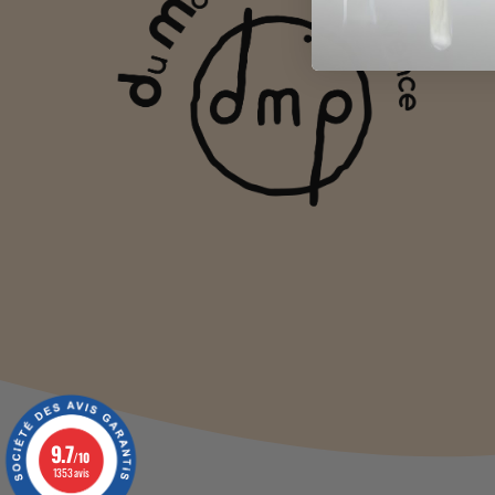
9.7
/10
1353 avis