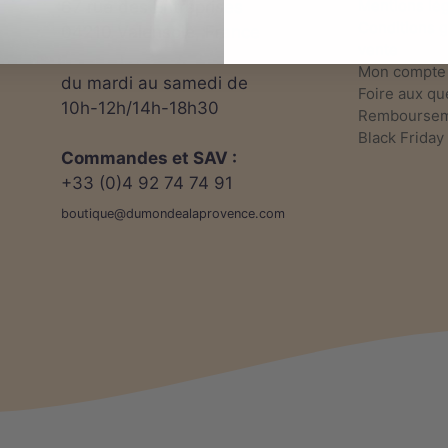
Mentions lé
67 rue des Entreprises
Conditions 
04210 Valensole, France
vente
Mon compte
du mardi au samedi de
Foire aux qu
10h-12h/14h-18h30
Rembourseme
Black Friday
Commandes et SAV :
+33 (0)4 92 74 74 91
boutique@dumondealaprovence.com