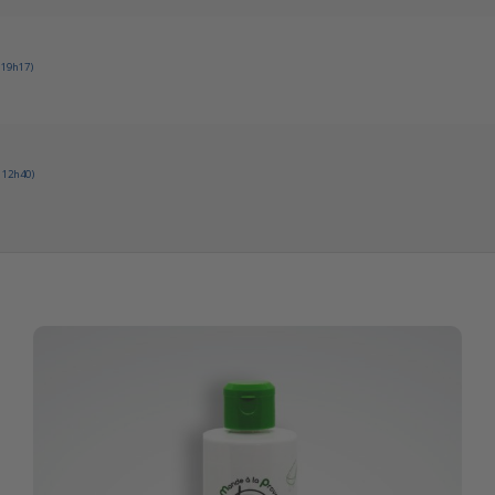
 19h17)
 12h40)