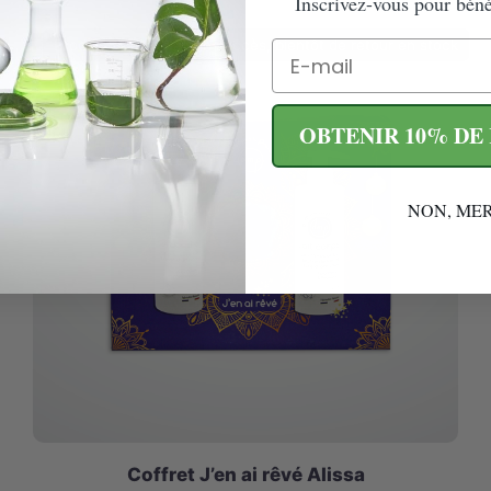
Inscrivez-vous pour bénéf
Produit victime de son succès, bientôt de retour en stock
Email
OBTENIR 10% DE
NON, MER
Coffret J’en ai rêvé Alissa