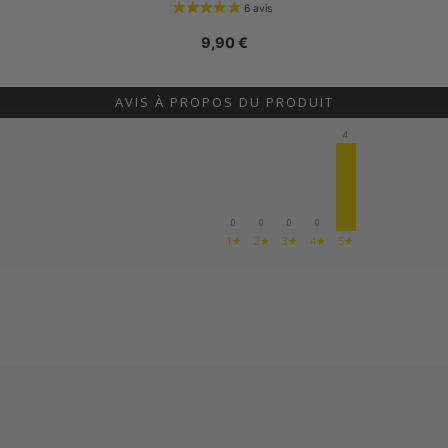
9,90
€
AVIS À PROPOS DU PRODUIT
4
0
0
0
0
1★
2★
3★
4★
5★