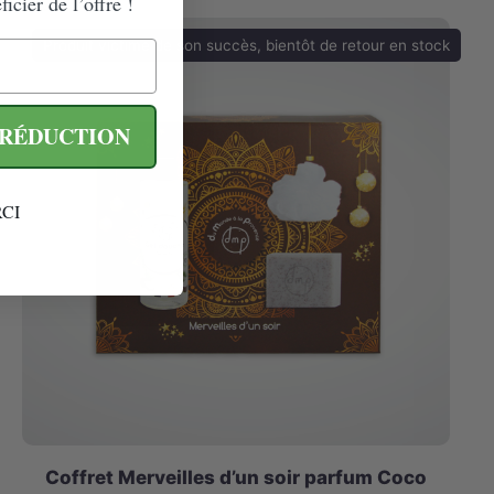
icier de l’offre !
Produit victime de son succès, bientôt de retour en stock
 RÉDUCTION
CI
Coffret Merveilles d’un soir parfum Coco