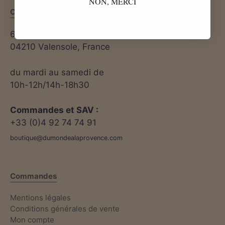
NON, MERCI
Contact et boutique d'usine
67 rue des Entreprises
04210 Valensole, France
du mardi au samedi de
10h-12h/14h-18h30
Commandes et SAV :
+33 (0)4 92 74 74 91
boutique@dumondealaprovence.com
Commandes
Mentions légales
Conditions générales de vente
Mon compte